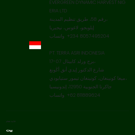
EVERGREEN DYNAMIC HARVEST NIG
ERIA LTD‌​
رقم ‌‌58‌‌، طريق تنظيم المدينة،‌​
واتساب ‌‌‎ +234 8057495204
PT. TERRA ASRI INDONESIA‌​
17-07‌‌ برج ورلد كابيتال،‌​
ميغا كونينغان، كونينغان تيمور ستيابودي،‌​
واتساب ‌‌‎ +62 811889624
قائمة طعام
بيت