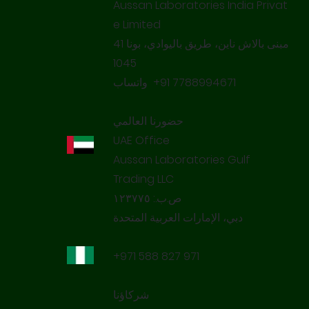
Aussan Laboratories India Privat
e Limited‌​
مبنى بالاش ناين، طريق باليوادي، بونا ‌‌41
واتساب ‌‌‎+91 7788994671
حضورنا العالمي
UAE Office
Aussan Laboratories Gulf
Trading LLC
ص.ب.: ١٢٣٧٧٥
دبي، الإمارات العربية المتحدة
+971 588 827 971