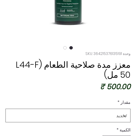
وحدة SKU: 364215376135191
معزز مدة صلاحية الطعام (L44-F
50 مل)
السعر
مقدار
*
الكمية
*