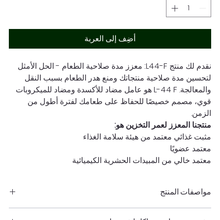
أضِف إلى العربة
نقدم لك منتج L44-F: معزز مدة صلاحية الطعام - الحل الأمثل
لتحسين مدة صلاحية منتجاتك ومنع هدر الطعام بسبب النقل
والمعالجة. L-44 F هو عامل مضاد للأكسدة ومضاد للميكروبات
قوي، مصمم خصيصًا للحفاظ على طعامك لفترة أطول من
الزمن.
منتجنا المعزز لعمر التخزين هو:
مثبت غذائي معتمد من هيئة سلامة الغذاء
معتمد عضويًا
معتمد خالي من المبيدات الحشرية الكيميائية
مواصفات المنتج
متوفر في زجاجة سعة 50 مل