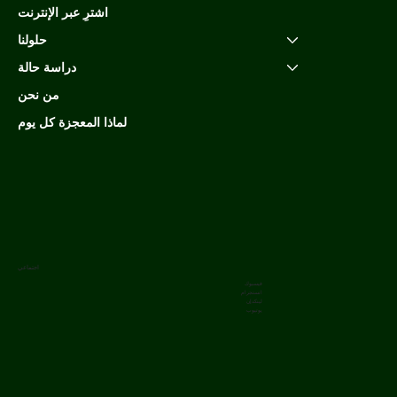
اشترِ عبر الإنترنت
حلولنا
دراسة حالة
من نحن
لماذا المعجزة كل يوم
اجتماعي
فيسبوك
انستجرام
لينكدإن
يوتيوب