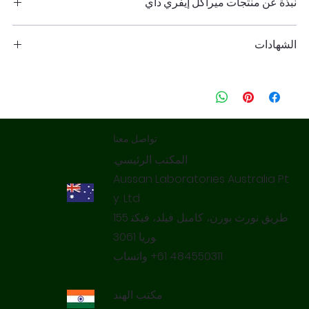
نبذة عن منتجات ميراكل إيفري داي
منتجات Miracle Everyday هي مجموعة واسعة من العوامل
الشهادات
المضادة للميكروبات، فعالة ضد جميع البكتيريا والفطريات وبعض
فيروسات الحمض النووي الريبي والحمض النووي.
مثبت غذائي معتمد من هيئة سلامة الغذاء الأمريكية، يعمل على تعزيز
يعمل عن طريق التسبب في اختراق جدار الخلية وتعقيد الكاتيونات
مدة صلاحية الأطعمة.
الرئيسية وتعطيل عمل البروتين مما يؤثر سلبًا على الكائنات الخلوية
معتمد من ICAR وNRCG: تم اختباره خاليًا من البقايا الكيميائية.
وغير الخلوية مثل البكتيريا والفطريات والعفن والفيروسات.
معتمد من NASAA عضويًا: 3502M
منتجات Miracle Everyday هي منتج فريد من نوعه مصنوع
المكونات المعتمدة من إدارة الغذاء والدواء
باستخدام البيوفلافونويد المخصب بحمض الأوكتانويك.
تواصل معنا
معتمد خالي من بقايا المبيدات الحشرية
Aussan Laboratories Australia Pt
y. Ltd‌​
155‌‌ طريق نورث بورن، كامبل فيلد، فيكت
واتساب ‌‌‎+61 484550311