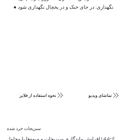
● نگهداری: در جای خنک و در یخچال نگهداری شود.
تماشای ویدیو
نحوه استفاده از فلایر
سبزیجات خرد شده
افزایش ماندگاری سبزیجات و میوه‌ها با محلول L44-F