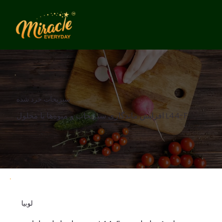
سبزیجات خرد شده
افزایش ماندگاری سبزیجات و میوه‌ها با محلول L44-F
لوبیا