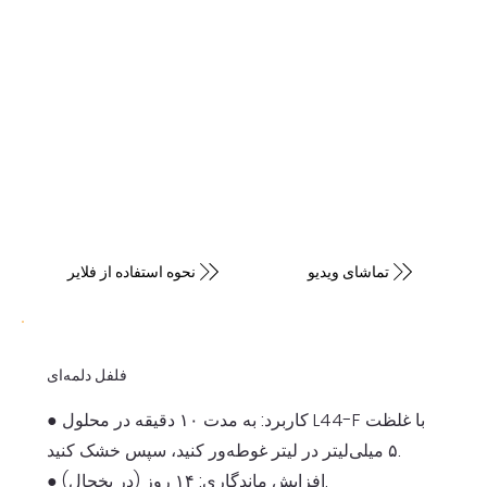
تماشای ویدیو
نحوه استفاده از فلایر
فلفل دلمه‌ای
● کاربرد: به مدت ۱۰ دقیقه در محلول L44-F با غلظت
۵ میلی‌لیتر در لیتر غوطه‌ور کنید، سپس خشک کنید.
● افزایش ماندگاری: ۱۴ روز (در یخچال).