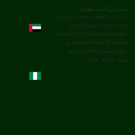
پی تی. ترا آسری اندونزی
17-07 WORLD CAPITAL TOWER, J1
DR. IDE ANAK AGUNG GDE
AGUNG LOT D.MEGA KUNINGAN،
KUNINGAN TIMUR SETIABUDI،
جاکارتا سلاتان 12950 اندونزی
سیف جاکارتا ۱۲۹۵۰