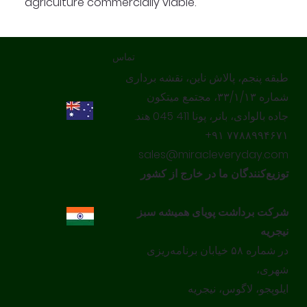
agriculture commercially viable.
تماس
طبقه پنجم، پالاش ناین، نقشه برداری
شماره ۳۳/۱/۱۳، مجتمع میتکون
جاده بالوادی، بانر، پونا 411 045 هند.
‎+۹۱ ۷۷۸۸۹۹۴۶۷۱‎
sales@miracleveryday.com
توزیع‌کنندگان ما در خارج از کشور
شرکت برداشت پویای همیشه سبز
نیجریه
در شماره ۵۸ خیابان برنامه‌ریزی
شهری،
ایلوپجو، لاگوس، نیجریه