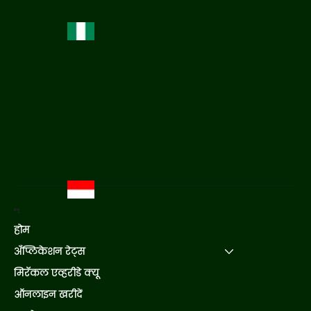
मेनू
होम
अँप्लिकेशन रेट्स
मिरॅकल एव्हरीडे क्यू
ऑनलाइन खरीदें