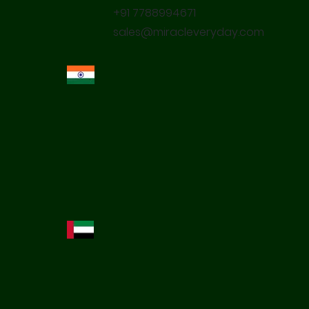
+91 7788994671
sales@miracleveryday.com