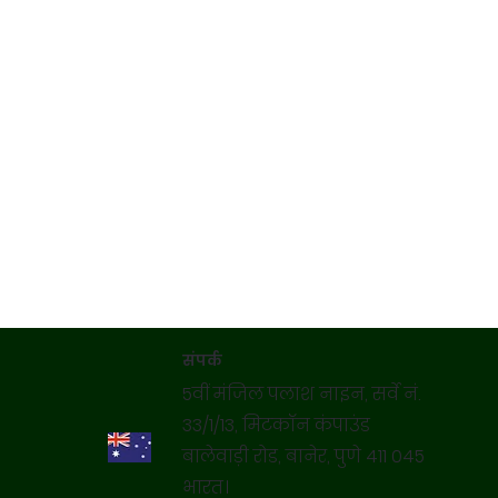
संपर्क
5वीं मंजिल पलाश नाइन, सर्वे नं.
33/1/13, मिटकॉन कंपाउंड
बालेवाड़ी रोड, बानेर, पुणे 411 045
भारत।