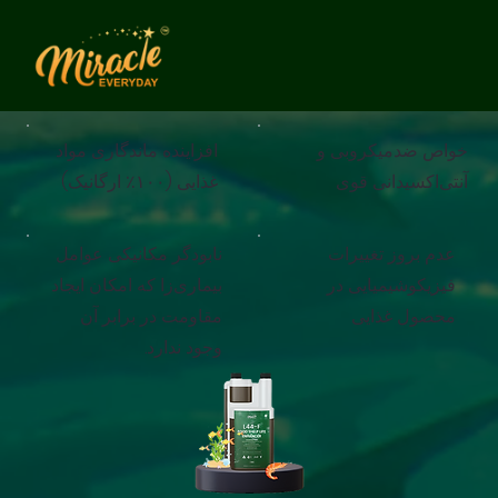
خواص ضدمیکروبی و
افزاینده ماندگاری مواد
آنتی‌اکسیدانی قوی
غذایی (۱۰۰٪ ارگانیک)
عدم بروز تغییرات
نابودگر مکانیکی عوامل
فیزیکوشیمیایی در
بیماری‌زا که امکان ایجاد
محصول غذایی
مقاومت در برابر آن
وجود ندارد.