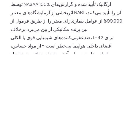
توسط NASAA 100% ارگانیک تأیید شده و گزارش‌های
اثربخشی از آزمایشگاه‌های معتبر NABL آن را تأیید می‌کنند،
99.999% از عوامل بیماری‌زای مضر را از طریق فرمول از
بین برنده مکانیکی از بین می‌برد. برخلاف
ضدعفونی‌کننده‌های شیمیایی قوی یا الکلی، L-42 برای
فضای داخلی هواپیما بی‌خطر است - از مواد حساس،
مبلمان مقاوم در برابر آتش و اجزای حیاتی بدون ایجاد
خوردگی محافظت می‌کند. L-42 که در برابر کووید-19 و
موارد دیگر مؤثر است، ضدعفونی طولانی مدت، ایمن و
پایدار را در فرودگاه‌ها و هواپیماها تضمین می‌کند.
دانلود بروشور
L-42 را دریافت کنید