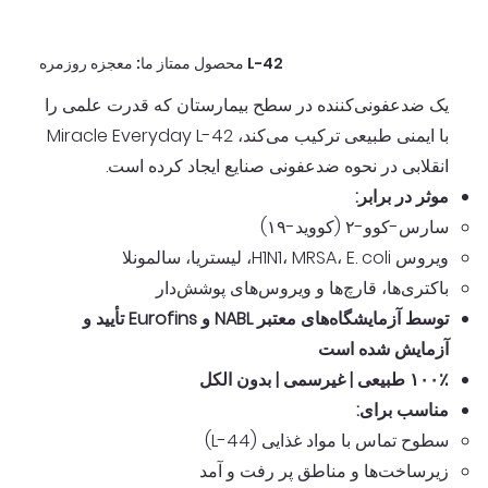
محصول ممتاز ما: معجزه روزمره L-42
یک ضدعفونی‌کننده در سطح بیمارستان که قدرت علمی را
با ایمنی طبیعی ترکیب می‌کند، Miracle Everyday L-42
انقلابی در نحوه ضدعفونی صنایع ایجاد کرده است.
موثر در برابر:
سارس-کوو-۲ (کووید-۱۹)
ویروس H1N1، MRSA، E. coli، لیستریا، سالمونلا
باکتری‌ها، قارچ‌ها و ویروس‌های پوشش‌دار
توسط آزمایشگاه‌های معتبر NABL و Eurofins تأیید و
آزمایش شده است
۱۰۰٪ طبیعی | غیرسمی | بدون الکل
مناسب برای:
سطوح تماس با مواد غذایی (L-44)
زیرساخت‌ها و مناطق پر رفت و آمد