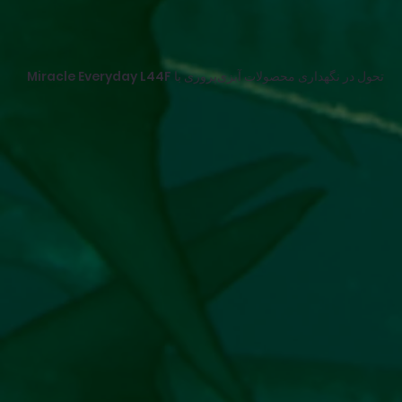
تحول در نگهداری محصولات آبزی‌پروری با Miracle Everyday L44F