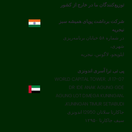
توزیع‌کنندگان ما در خارج از کشور
شرکت برداشت پویای همیشه سبز
نیجریه
در شماره ۵۸ خیابان برنامه‌ریزی
شهری،
ایلوپجو، لاگوس، نیجریه
پی تی. ترا آسری اندونزی
17-07 WORLD CAPITAL TOWER, J1
DR. IDE ANAK AGUNG GDE
AGUNG LOT D.MEGA KUNINGAN،
KUNINGAN TIMUR SETIABUDI،
جاکارتا سلاتان 12950 اندونزی
سیف جاکارتا ۱۲۹۵۰