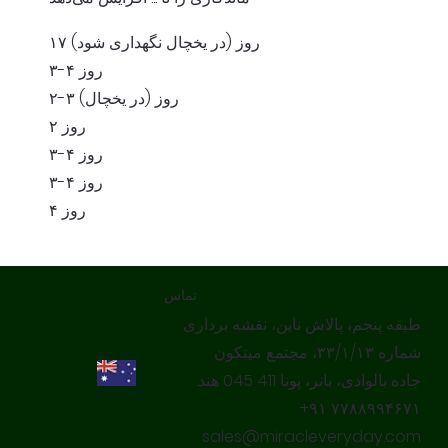
۱۷ روز (در یخچال نگهداری شود)
۳-۴ روز
۲-۳ روز (در یخچال)
۲ روز
۳-۴ روز
۳-۴ روز
۴ روز
تماس
طبقه پنجم، پالاش ناین، نقشه برداری
شماره ۳۳/۱/۱۳، مجتمع میتکون
جاده بالوادی، بانر، پونا 411 045 هند.
‎+۹۱ ۷۷۸۸۹۹۴۶۷۱‎
sales@miracleveryday.com