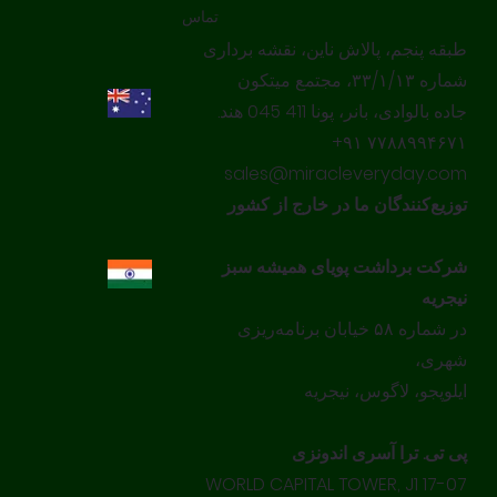
تماس
طبقه پنجم، پالاش ناین، نقشه برداری
شماره ۳۳/۱/۱۳، مجتمع میتکون
جاده بالوادی، بانر، پونا 411 045 هند.
‎+۹۱ ۷۷۸۸۹۹۴۶۷۱‎
sales@miracleveryday.com
توزیع‌کنندگان ما در خارج از کشور
شرکت برداشت پویای همیشه سبز
نیجریه
در شماره ۵۸ خیابان برنامه‌ریزی
شهری،
ایلوپجو، لاگوس، نیجریه
پی تی. ترا آسری اندونزی
17-07 WORLD CAPITAL TOWER, J1