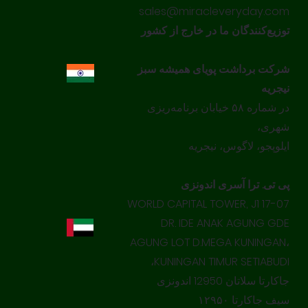
sales@miracleveryday.com
توزیع‌کنندگان ما در خارج از کشور
شرکت برداشت پویای همیشه سبز
نیجریه
در شماره ۵۸ خیابان برنامه‌ریزی
شهری،
ایلوپجو، لاگوس، نیجریه
پی تی. ترا آسری اندونزی
17-07 WORLD CAPITAL TOWER, J1
DR. IDE ANAK AGUNG GDE
AGUNG LOT D.MEGA KUNINGAN،
KUNINGAN TIMUR SETIABUDI،
جاکارتا سلاتان 12950 اندونزی
سیف جاکارتا ۱۲۹۵۰