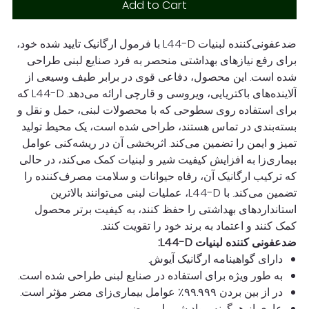
Add to Cart
ضدعفونی‌کننده لبنیات L44-D با فرمول ارگانیک تایید شده خود،
برای رفع نیازهای بهداشتی منحصر به فرد صنایع لبنی طراحی
شده است. این محصول، دفاعی قوی در برابر طیف وسیعی از
آلاینده‌های باکتریایی، ویروسی و قارچی ارائه می‌دهد. L44-D که
برای استفاده روی سطوحی که با محصولات لبنی، حمل و نقل و
بسته‌بندی در تماس هستند، طراحی شده است، یک محیط تولید
تمیز و ایمن را تضمین می‌کند. اثربخشی آن در ریشه‌کنی عوامل
بیماری‌زا به افزایش کیفیت شیر و لبنیات کمک می‌کند، در حالی
که ترکیب ارگانیک آن، رفاه حیوانات و سلامت مصرف‌کننده را
تضمین می‌کند. با L44-D، عملیات لبنی می‌توانند بالاترین
استانداردهای بهداشتی را حفظ کنند، به کیفیت برتر محصول
کمک کنند و اعتماد به برند خود را تقویت کنند.
ضدعفونی کننده لبنیات L44-D:
دارای گواهینامه ارگانیک آیوش.
به طور ویژه برای استفاده در صنایع لبنی طراحی شده است.
در از بین بردن ۹۹.۹۹۹٪ عوامل بیماری‌زای مضر مؤثر است.
عاری از هرگونه مواد شیمیایی مضر.