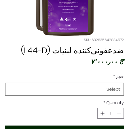
SKU: 632835642834572
ضدعفونی‌کننده لبنیات (L44-D)
Price
₹ ۷٬۰۰۰٫۰۰
حجم
*
*
Quantity