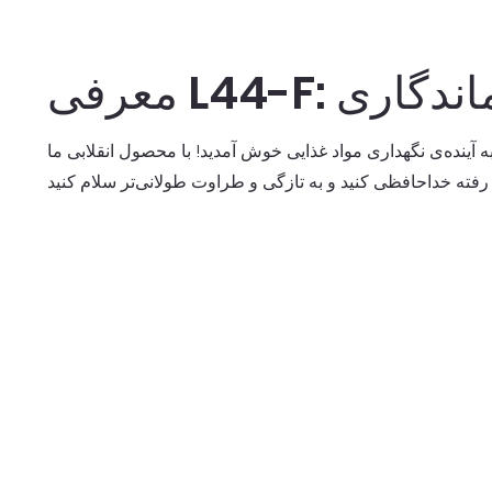
نده ماندگاری
ه آینده‌ی نگهداری مواد غذایی خوش آمدید! با محصول انقلابی ما، Miracle Everyday L-44F، با