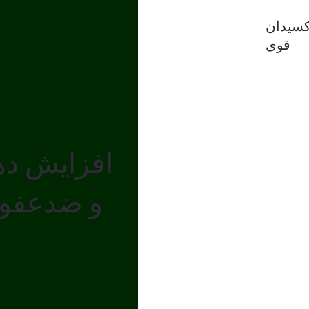
کسیدان
قوی
معرف
افزایش دهن
و ضدعفونی