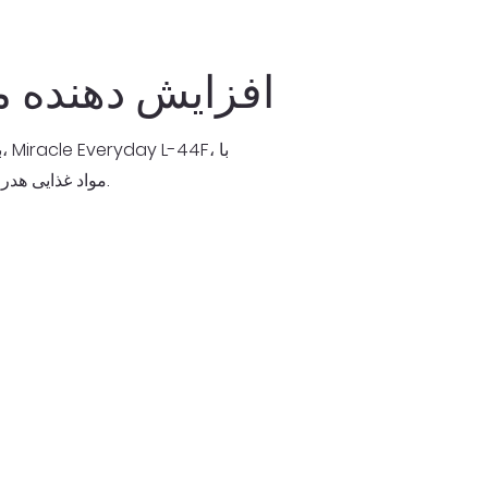
معرفی L44-F: افزایش ده
ب
مواد غذایی هدر رفته خداحافظی کنید و به تازگی و طراوت طولانی‌تر سلام کنید.