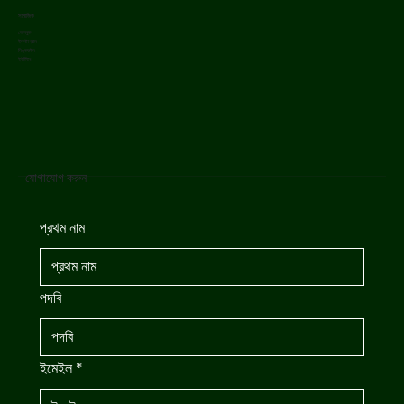
সামাজিক
ফেসবুক
ইনস্টাগ্রাম
লিঙ্কডইন
ইউটিউব
যোগাযোগ করুন
প্রথম নাম
পদবি
ইমেইল
*