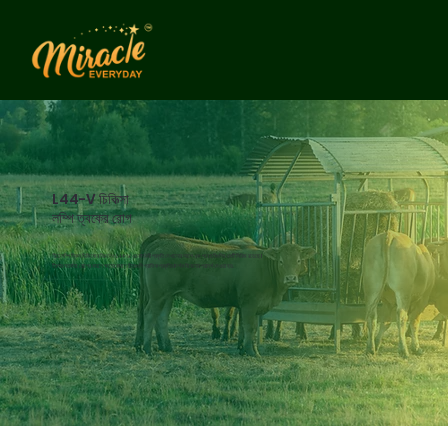
L44-V চিকিত্সা
লম্পি ত্বকের রোগ
নীচে লম্পি স্কিন ডিজিজের বিরুদ্ধে L44-V এর কার্যকরী প্রকৃতি দেখানোর আগে এবং পরে ছবিগুলির একটি সিরিজ রয়েছে।
ট্রিগার সতর্কতা: রোগের কারণে ক্ষতের কারণে চিত্রগুলি গ্রাফিক প্রকৃতির। দর্শক বিবেচনার পরামর্শ দেওয়া হয়.