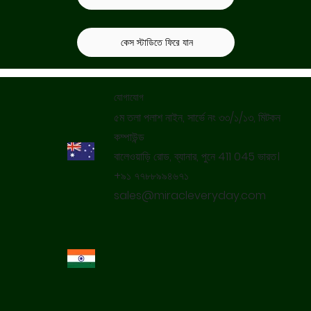
কেস স্টাডিতে ফিরে যান
যোগাযোগ
৫ম তলা পলাশ নাইন, সার্ভে নং ৩৩/১/১৩, মিটকন
কম্পাউন্ড
বালেওয়াড়ি রোড, ব্যানার, পুনে 411 045 ভারত।
+৯১ ৭৭৮৮৯৯৪৬৭১
sales@miracleveryday.com