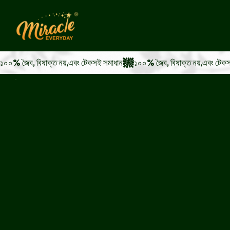
১০০% জৈব, বিষাক্ত নয়,এবং টেকসই সমাধান