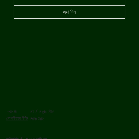
জমা দিন
শর্তাবলী
রিটার্ন-রিফান্ড নীতি
গোপনীয়তা নীতি
শিপিং নীতি