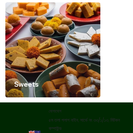
Sweets
যোগাযোগ
৫ম তলা পলাশ নাইন, সার্ভে নং ৩৩/১/১৩, মিটকন
কম্পাউন্ড