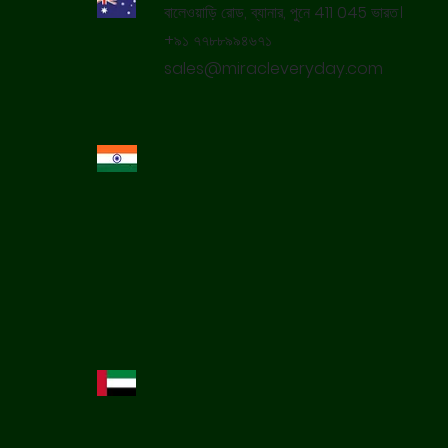
বালেওয়াড়ি রোড, ব্যানার, পুনে 411 045 ভারত।
+৯১ ৭৭৮৮৯৯৪৬৭১
sales@miracleveryday.com