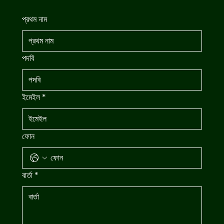
প্রথম নাম
পদবি
ইমেইল
*
ফোন
বার্তা
*