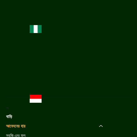
মেনু
বাড়ি
আবেদনের হার
সবজি এবং ফল