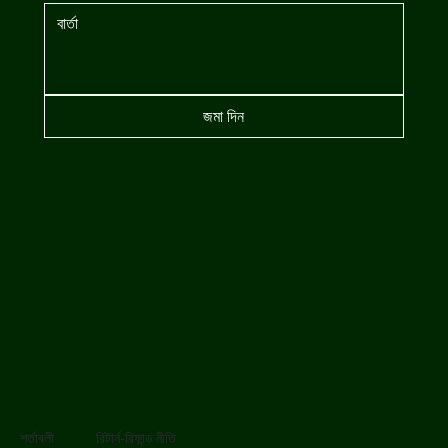
জমা দিন
শর্তাবলী
রিটার্ন-রিফান্ড নীতি