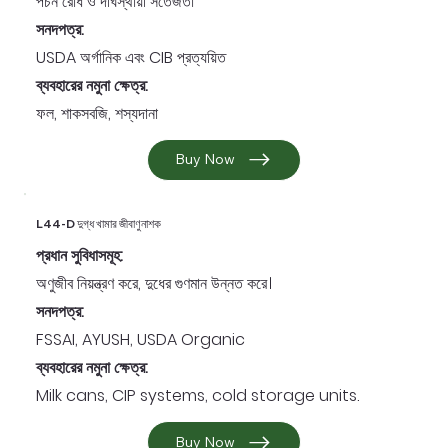
পচন রোধ ও দীর্ঘস্থায়ী সতেজতা
সনদপত্র:
USDA অর্গানিক এবং CIB প্রত্যয়িত
ব্যবহারের নমুনা ক্ষেত্র:
ফল, শাকসবজি, শস্যদানা
Buy Now
L44-D দুগ্ধ খামার জীবাণুনাশক
প্রধান সুবিধাসমূহ:
অণুজীব নিয়ন্ত্রণ করে, দুধের গুণমান উন্নত করে।
সনদপত্র:
FSSAI, AYUSH, USDA Organic
ব্যবহারের নমুনা ক্ষেত্র:
Milk cans, CIP systems, cold storage units.
Buy Now