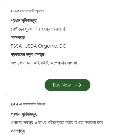
L-42 হাসপাতাল জীবাণুনাশক
প্রধান সুবিধাসমূহ:
রোগীদের সুরক্ষা দিন, সংক্রমণ কমান।
সনদপত্র:
FSSAI, USDA Organic, EIC
ব্যবহারের নমুনা ক্ষেত্র:
অপারেশন রুম, আইসিইউ, অপেক্ষমান এলাকা
Buy Now
L44-V ম্যাসটাইটিস চিকিৎসা
প্রধান সুবিধাসমূহ:
ওলানের স্বাস্থ্য ও দুধের পরিচ্ছন্নতা বজায় রাখতে সহায়তা করে
সনদপত্র: