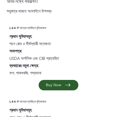
আনার লক্ষ্যে পরিকল্পিত।
শুধুমাত্র ভারতে অনলাইনে উপলব্ধ
L44-F খাদ্যের স্থায়িত্ব বৃদ্ধিকারক
প্রধান সুবিধাসমূহ:
পচন রোধ ও দীর্ঘস্থায়ী সতেজতা
সনদপত্র:
USDA অর্গানিক এবং CIB প্রত্যয়িত
ব্যবহারের নমুনা ক্ষেত্র:
ফল, শাকসবজি, শস্যদানা
Buy Now
L44-F খাদ্যের স্থায়িত্ব বৃদ্ধিকারক
প্রধান সুবিধাসমূহ: