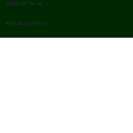
গোপনীয়তা নীতি
শিপিং নীতি
কপিরাইট © 2024 শারিওয়া।