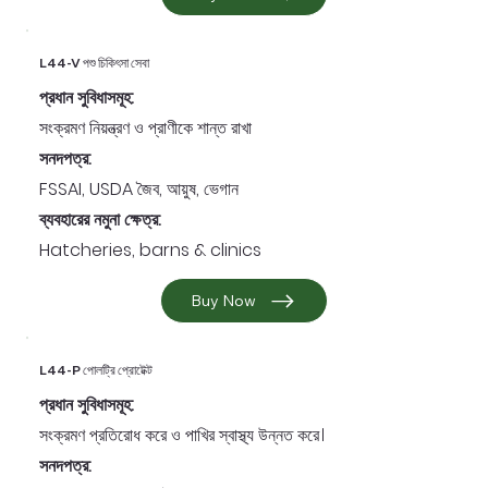
L44-V পশু চিকিৎসা সেবা
প্রধান সুবিধাসমূহ:
সংক্রমণ নিয়ন্ত্রণ ও প্রাণীকে শান্ত রাখা
সনদপত্র:
FSSAI, USDA জৈব, আয়ুষ, ভেগান
ব্যবহারের নমুনা ক্ষেত্র:
Hatcheries, barns & clinics
Buy Now
L44-P পোলট্রি প্রোটেক্ট
প্রধান সুবিধাসমূহ:
সংক্রমণ প্রতিরোধ করে ও পাখির স্বাস্থ্য উন্নত করে।
সনদপত্র: