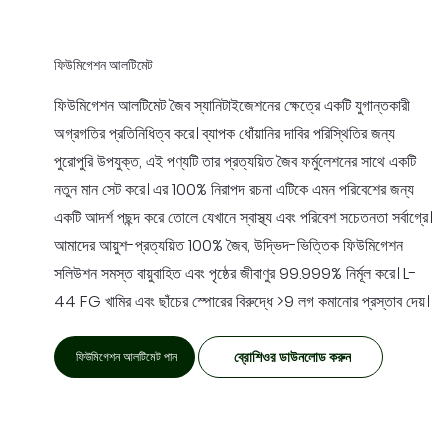
ফিউমিগেশন আলটিমেট
ফিউমিগেশন আলটিমেট জৈব স্যানিটাইজেশনের ক্ষেত্রে একটি যুগান্তকারী
অগ্রগতির প্রতিনিধিত্ব করে। ব্যাপক ধোঁয়ানির দাবির পরিস্থিতির জন্য
পুরোপুরি উপযুক্ত, এই পণ্যটি তার প্রত্যয়িত জৈব ফর্মুলেশনের সাথে একটি
নতুন মান সেট করে। এর 100% নিরাপদ রচনা এটিকে এমন পরিবেশের জন্য
একটি আদর্শ পছন্দ করে তোলে যেখানে স্বাস্থ্য এবং পরিবেশ সচেতনতা সর্বাগ্রে।
আমাদের আয়ুশ-প্রত্যয়িত 100% জৈব, উদ্ভিদ-ভিত্তিক ফিউমিগেশন
সলিউশন সমস্ত বায়ুবাহিত এবং পৃষ্ঠের জীবাণুর 99.999% নির্মূল করে। L-
44 FG খামির এবং ছাঁচের স্পোরের বিরুদ্ধে >9 লগ কমানোর প্রস্তাব দেয়।
ব্রোশিওর ডাউনলোড করুন
ফিউমিগেশন আলটিমেট পান