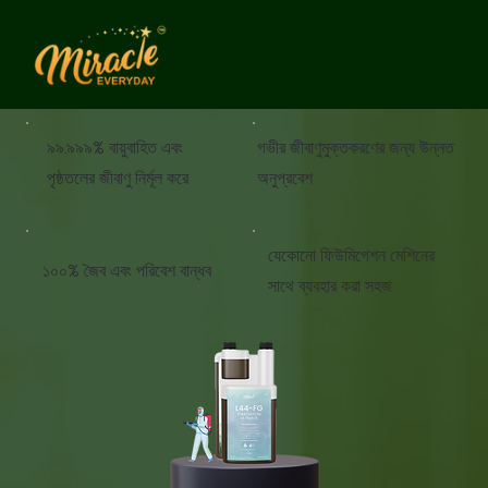
৯৯.৯৯৯% বায়ুবাহিত এবং
গভীর জীবাণুমুক্তকরণের জন্য উন্নত
পৃষ্ঠতলের জীবাণু নির্মূল করে
অনুপ্রবেশ
যেকোনো ফিউমিগেশন মেশিনের
১০০% জৈব এবং পরিবেশ বান্ধব
সাথে ব্যবহার করা সহজ