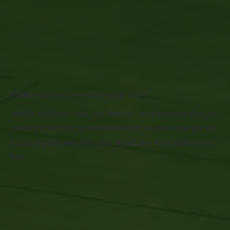
FSSAI অনুমোদিত খাদ্য শেলফ লাইফ এনহ্যান্সমেন্ট সলিউশন
অলৌকিক প্রতিদিনের L-44F খাদ্য নিরাপত্তার ক্ষেত্রে উদ্বেগজনক জীবাণু এবং
রোগজীবাণুকে মেরে ফেলে, যার ফলে স্বাভাবিকভাবেই এর শেলফ-লাইফ বৃদ্ধি পায়।
FSSAI-অনুমোদিত খাদ্য শেলফ-লাইফ বৃদ্ধিকারী খাদ্য পণ্যের স্থায়িত্ব উন্নত
করে।