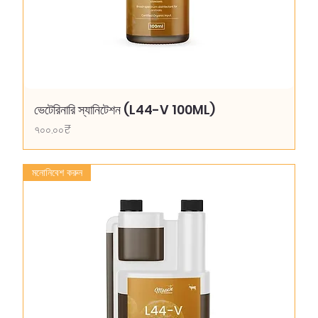
ভেটেরিনারি স্যানিটেশন (L44-V 100ML)
Price
৭০০.০০₹
মনোনিবেশ করুন