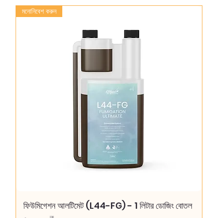
মনোনিবেশ করুন
ফিউমিগেশন আলটিমেট (L44-FG) - 1 লিটার ডোজিং বোতল