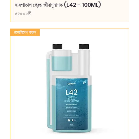
হাসপাতাল গ্রেড জীবাণুনাশক (L42 - 100ML)
Price
৫৫০.০০₹
মনোনিবেশ করুন