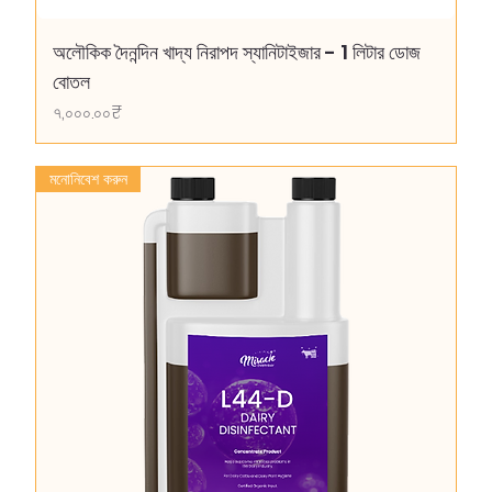
অলৌকিক দৈনন্দিন খাদ্য নিরাপদ স্যানিটাইজার - 1 লিটার ডোজ
বোতল
Price
৭,০০০.০০₹
মনোনিবেশ করুন