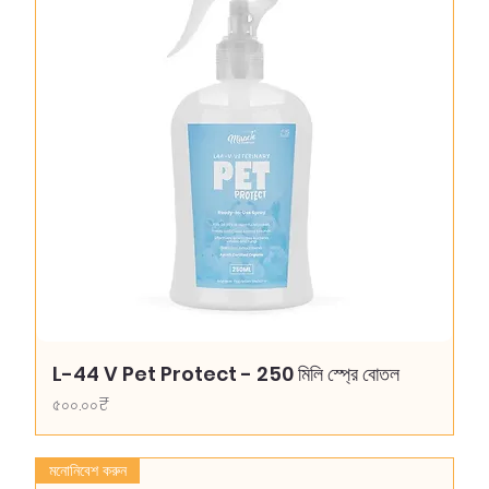
L-44 V Pet Protect - 250 মিলি স্প্রে বোতল
Price
৫০০.০০₹
মনোনিবেশ করুন