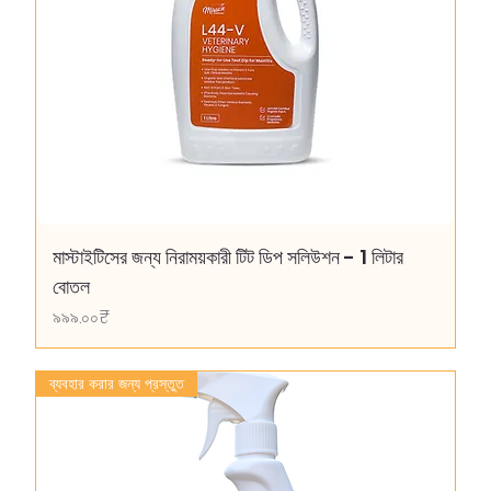
মাস্টাইটিসের জন্য নিরাময়কারী টিট ডিপ সলিউশন - 1 লিটার
বোতল
Price
৯৯৯.০০₹
ব্যবহার করার জন্য প্রস্তুত