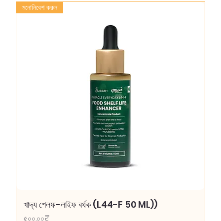
মনোনিবেশ করুন
খাদ্য শেলফ-লাইফ বর্ধক (L44-F 50 ML))
Price
৫০০.০০₹