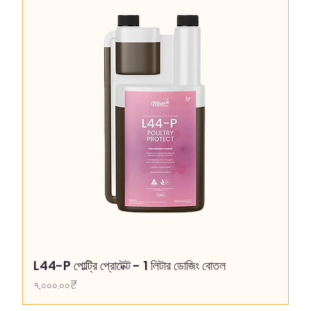
L44-P পোল্ট্রি প্রোটেক্ট - 1 লিটার ডোজিং বোতল
Price
৭,০০০.০০₹