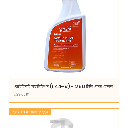
ভেটেরিনারি স্যানিটেশন (L44-V) - 250 মিলি স্প্রে বোতল
Price
৯৯৯.০০₹
ব্যবহার করার জন্য প্রস্তুত