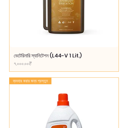
ভেটেরিনারি স্যানিটেশন (L44-V 1 Lit.)
Price
৭,০০০.০০₹
ব্যবহার করার জন্য প্রস্তুত