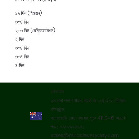
১৭ দিন (হিমায়ন)
৩-৪ দিন
২-৩ দিন (রেফ্রিজারেশন)
২ দিন
৩-৪ দিন
৩-৪ দিন
৪ দিন
যোগাযোগ
৫ম তলা পলাশ নাইন, সার্ভে নং ৩৩/১/১৩, মিটকন
কম্পাউন্ড
বালেওয়াড়ি রোড, ব্যানার, পুনে 411 045 ভারত।
+৯১ ৭৭৮৮৯৯৪৬৭১
sales@miracleveryday.com