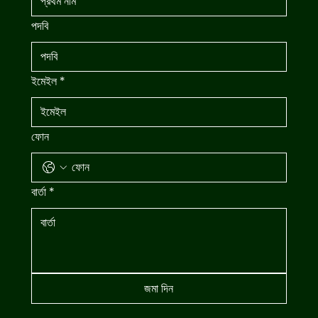
পদবি
ইমেইল
*
ফোন
বার্তা
*
জমা দিন