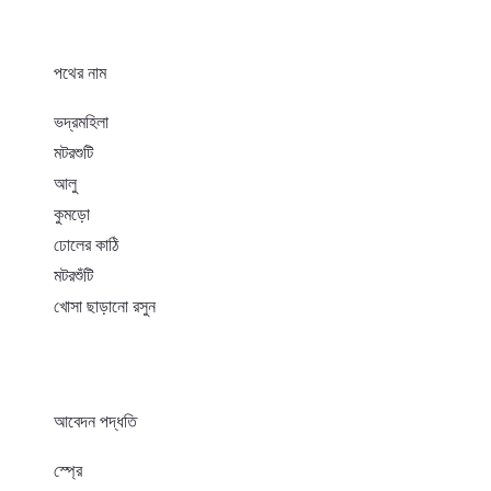
পথের নাম
ভদ্রমহিলা
মটরশুটি
আলু
কুমড়ো
ঢোলের কাঠি
মটরশুঁটি
খোসা ছাড়ানো রসুন
আবেদন পদ্ধতি
স্প্রে