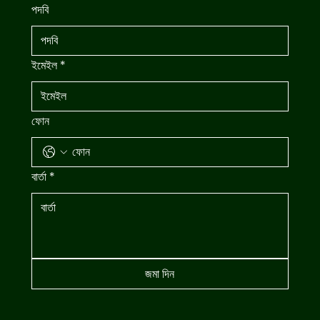
পদবি
ইমেইল
*
ফোন
বার্তা
*
জমা দিন