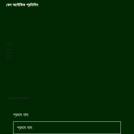
কেন অলৌকিক প্রতিদিন
সামাজিক
ফেসবুক
ইনস্টাগ্রাম
লিঙ্কডইন
ইউটিউব
যোগাযোগ করুন
প্রথম নাম