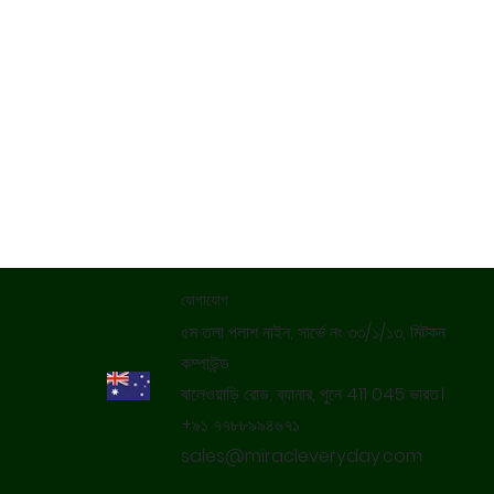
যোগাযোগ
৫ম তলা পলাশ নাইন, সার্ভে নং ৩৩/১/১৩, মিটকন
কম্পাউন্ড
বালেওয়াড়ি রোড, ব্যানার, পুনে 411 045 ভারত।
+৯১ ৭৭৮৮৯৯৪৬৭১
sales@miracleveryday.com