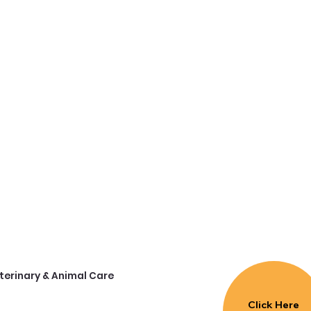
terinary & Animal Care
Click Here