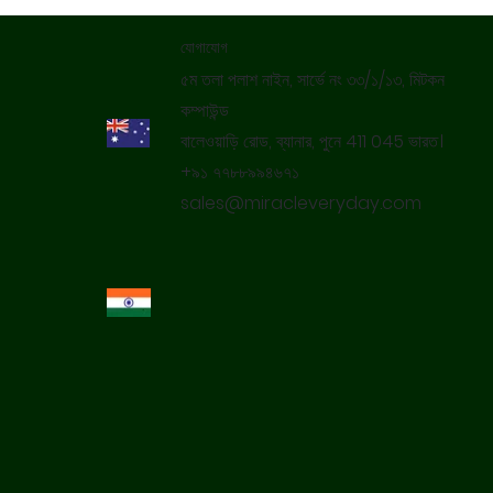
যোগাযোগ
৫ম তলা পলাশ নাইন, সার্ভে নং ৩৩/১/১৩, মিটকন
কম্পাউন্ড
বালেওয়াড়ি রোড, ব্যানার, পুনে 411 045 ভারত।
+৯১ ৭৭৮৮৯৯৪৬৭১
sales@miracleveryday.com