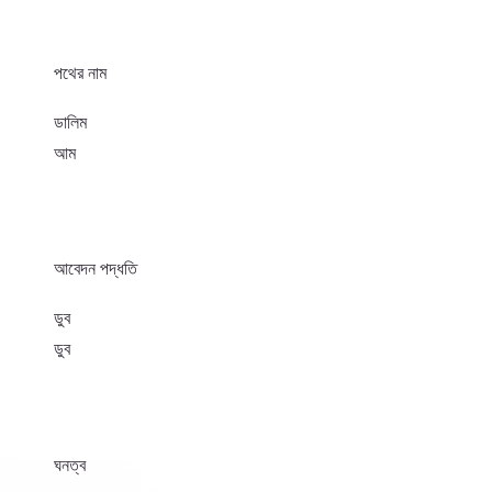
পথের নাম
ডালিম
আম
আবেদন পদ্ধতি
ডুব
ডুব
ঘনত্ব