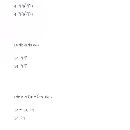
৫ মিলি/লিটার
৫ মিলি/লিটার
যোগাযোগের সময়
১০ মিনিট
১৫ মিনিট
শেলফ লাইফ পর্যন্ত বাড়ায়
১০ - ১২ দিন
১০ দিন