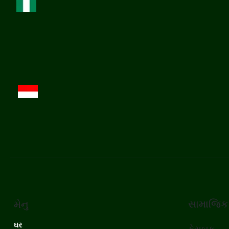
સામાજિક
મેનુ
ઘર