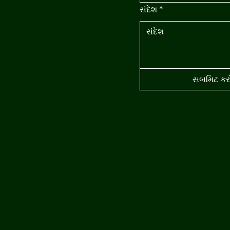
સંદેશ
*
સબમિટ કર