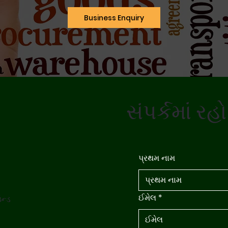
Business Enquiry
સંપર્કમાં રહો
પ્રથમ નામ
ઈમેલ
*
ન્ડ