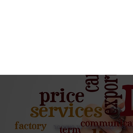
“LOOKING TO ORDER IN BULK? ARE Y