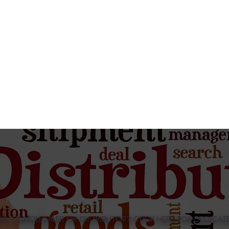
OU A WHOLESALER OR DISTRIBUTOR? CLICK HERE FOR DEDICATE