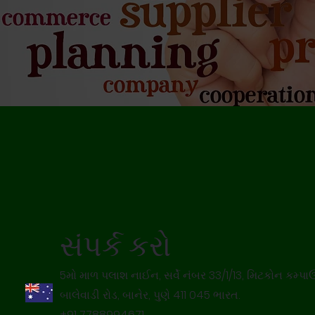
સંપર્ક કરો
5મો માળ પલાશ નાઈન, સર્વે નંબર 33/1/13, મિટકોન કમ્પાઉ
બાલેવાડી રોડ, બાનેર, પુણે 411 045 ભારત.
+91 7788994671