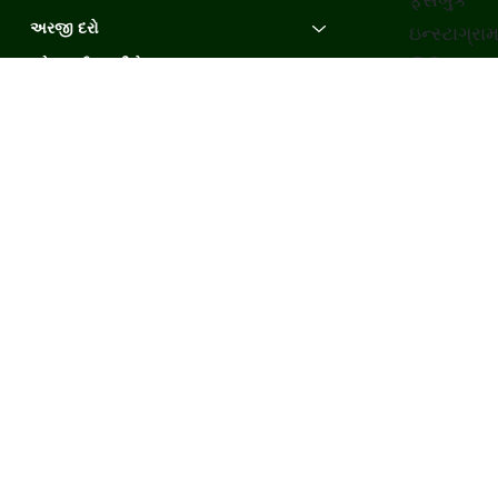
ફેસબુક
અરજી દરો
ઇન્સ્ટાગ્રા
ઓનલાઈન ખરીદો
લિંક્ડિન
યુટ્યુબ
અમારા ઉકેલો
કેસ સ્ટડી
અમારા વિશે
શા માટે ચમત્કાર દરરોજ