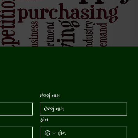
છેલ્લું નામ
ફોન