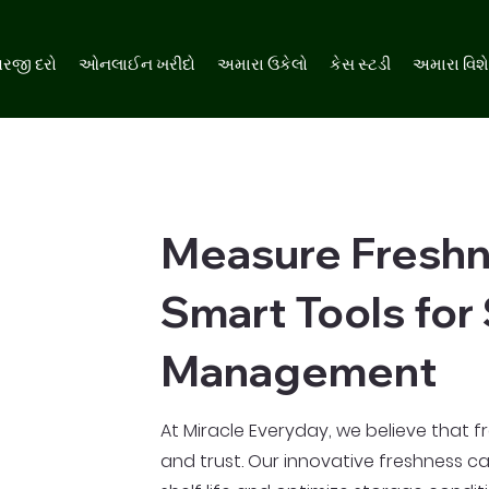
રજી દરો
ઓનલાઈન ખરીદો
અમારા ઉકેલો
કેસ સ્ટડી
અમારા વિશ
Measure Freshne
Smart Tools for
Management
At Miracle Everyday, we believe that f
and trust. Our innovative freshness c