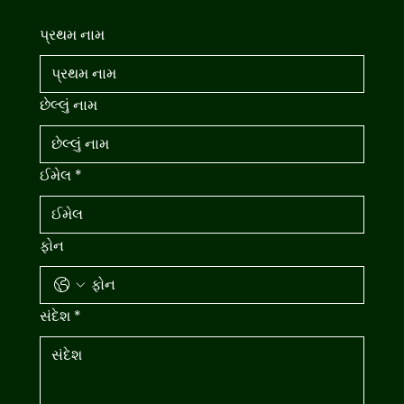
પ્રથમ નામ
છેલ્લું નામ
ઈમેલ
*
ફોન
સંદેશ
*