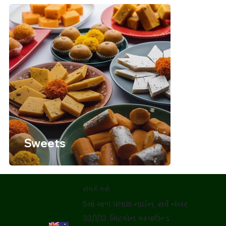
Sweets
સંપર્ક કરો
5મો માળ પલાશ નાઈન, સર્વે નંબર
33/1/13, મિટકોન કમ્પાઉન્ડ