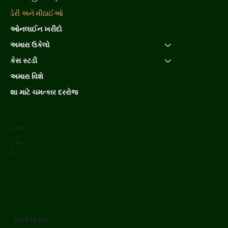
ડેરી અને મીઠાઈઓ
ઓનલાઈન ખરીદો
અમારા ઉકેલો
કેસ સ્ટડી
અમારા વિશે
શા માટે ચમત્કાર દરરોજ
સામાજિક
ફેસબુક
ઇન્સ્ટાગ્રામ
લિંક્ડિન
યુટ્યુબ
સંપર્કમાં રહો