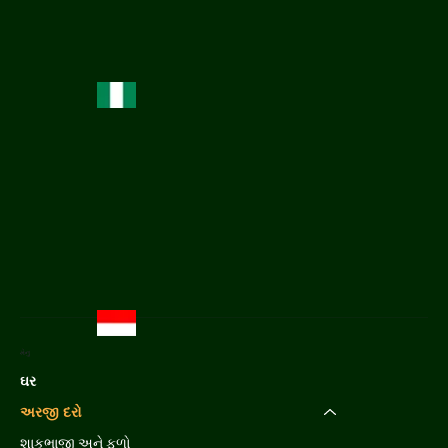
મેનુ
ઘર
અરજી દરો
શાકભાજી અને ફળો