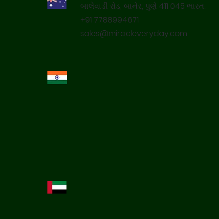
બાલેવાડી રોડ, બાનેર, પુણે 411 045 ભારત.
+91 7788994671
sales@miracleveryday.com