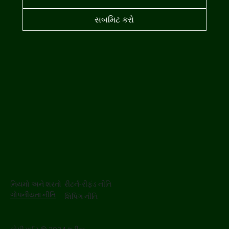
સબમિટ કરો
નિયમો અને શરતો
રીટર્ન-રીફંડ નીતિ
ગોપનીયતા નીતિ
શિપિંગ નીતિ