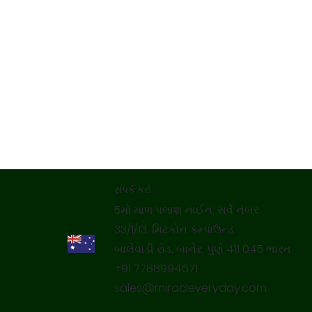
સંપર્ક કરો
5મો માળ પલાશ નાઈન, સર્વે નંબર
33/1/13, મિટકોન કમ્પાઉન્ડ
બાલેવાડી રોડ, બાનેર, પુણે 411 045 ભારત.
+91 7788994671
sales@miracleveryday.com