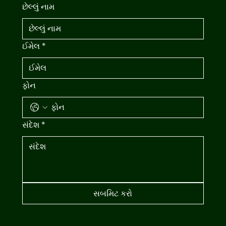
છેલ્લું નામ
ઈમેલ
*
ફોન
સંદેશ
*
સબમિટ કરો