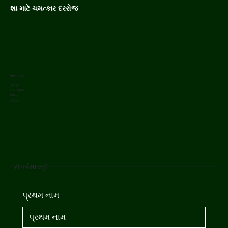
શા માટે ચમત્કાર દરરોજ
સામાજિક
ફેસબુક
ઇન્સ્ટાગ્રામ
લિંક્ડિન
યુટ્યુબ
સંપર્કમાં રહો
પ્રથમ નામ