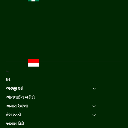
મેનુ
ઘર
અરજી દરો
ઓનલાઈન ખરીદો
અમારા ઉકેલો
કેસ સ્ટડી
અમારા વિશે