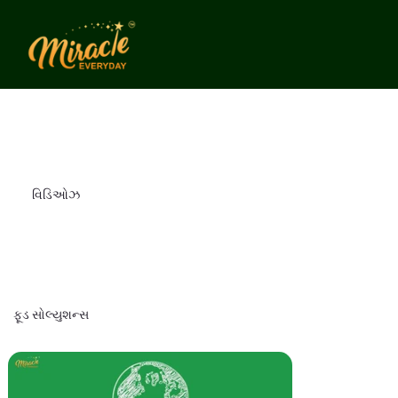
વિડિઓઝ
ફૂડ સોલ્યુશન્સ