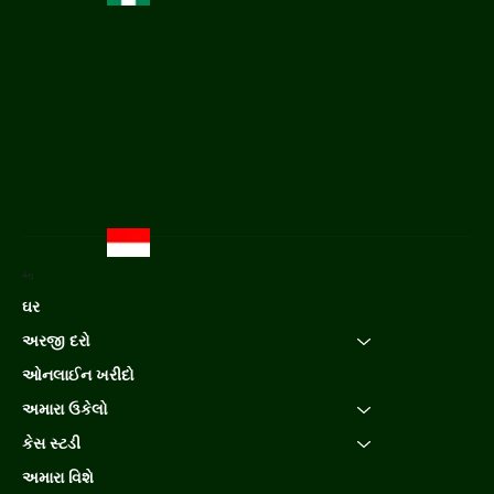
મેનુ
ઘર
અરજી દરો
ઓનલાઈન ખરીદો
અમારા ઉકેલો
કેસ સ્ટડી
અમારા વિશે