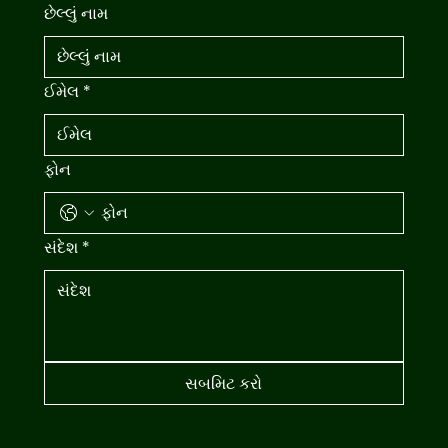
છેલ્લું નામ
ઈમેલ
*
ફોન
સંદેશ
*
સબમિટ કરો