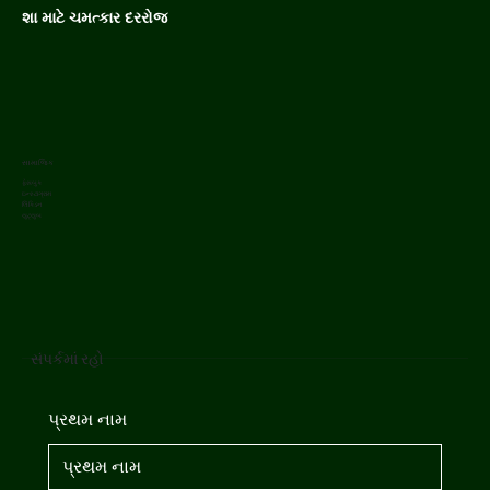
શા માટે ચમત્કાર દરરોજ
સામાજિક
ફેસબુક
ઇન્સ્ટાગ્રામ
લિંક્ડિન
યુટ્યુબ
સંપર્કમાં રહો
પ્રથમ નામ