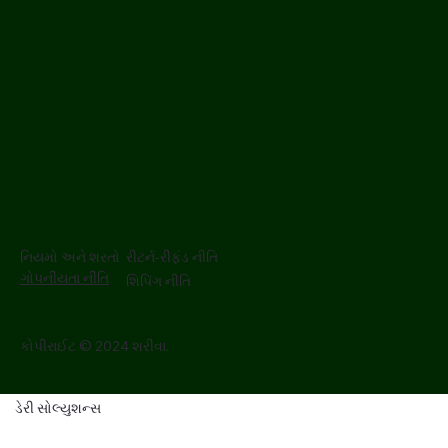
નિયમો અને શરતો
રીટર્ન-રીફંડ નીતિ
ગોપનીયતા નીતિ
શિપિંગ નીતિ
કોપીરાઈટ © 2024 શરીવા.
ડેરી સોલ્યુશન્સ