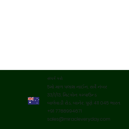
સંપર્ક કરો
5મો માળ પલાશ નાઈન, સર્વે નંબર
33/1/13, મિટકોન કમ્પાઉન્ડ
બાલેવાડી રોડ, બાનેર, પુણે 411 045 ભારત.
+91 7788994671
sales@miracleveryday.com