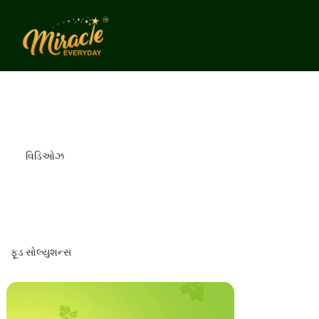
વિડિઓઝ
ફૂડ સોલ્યુશન્સ