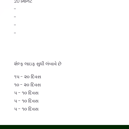
20 મિનિટ
-
-
-
-
શેલ્ફ લાઇફ સુધી લંબાવે છે
૧૫ - ૨૦ દિવસ
૧૦ - ૨૦ દિવસ
૫ - ૧૦ દિવસ
૫ - ૧૦ દિવસ
૫ - ૧૦ દિવસ