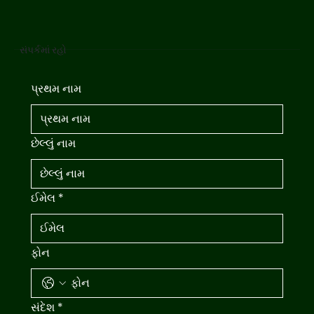
સંપર્કમાં રહો
પ્રથમ નામ
છેલ્લું નામ
ઈમેલ
*
ફોન
સંદેશ
*