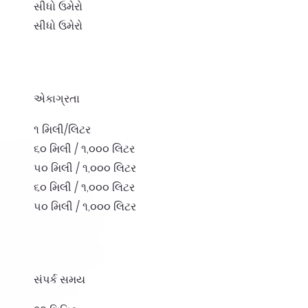
સીધો ઉમેરો
સીધો ઉમેરો
એકાગ્રતા
૧ મિલી/લિટર
૬૦ મિલી / ૧,૦૦૦ લિટર
૫૦ મિલી / ૧,૦૦૦ લિટર
૬૦ મિલી / ૧,૦૦૦ લિટર
૫૦ મિલી / ૧,૦૦૦ લિટર
સંપર્ક સમય