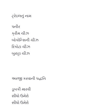
ટ્રેઇલનું નામ
પનીર
ક્રીમ ચીઝ
બોકોન્સિની ચીઝ
રિકોટા ચીઝ
બુરાટ્ટા ચીઝ
અરજી કરવાની પદ્ધતિ
ડૂબકી મારવી
સીધો ઉમેરો
સીધો ઉમેરો