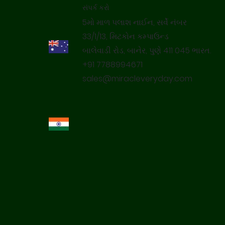
સંપર્ક કરો
5મો માળ પલાશ નાઈન, સર્વે નંબર
33/1/13, મિટકોન કમ્પાઉન્ડ
બાલેવાડી રોડ, બાનેર, પુણે 411 045 ભારત.
+91 7788994671
sales@miracleveryday.com