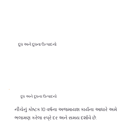
દૂધ અને દૂધના ઉત્પાદનો
દૂધ અને દૂધના ઉત્પાદનો
નીચેનું કોષ્ટક 10 વર્ષના અજમાયશ કાર્યના આધારે અમે
ભલામણ કરેલા સ્પ્રે દર અને સમય દર્શાવે છે.