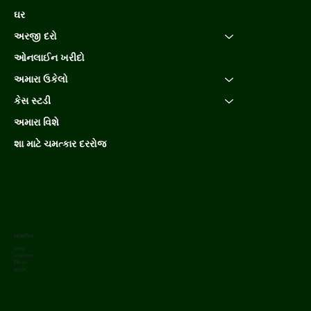
ઘર
અરજી દરો
ઓનલાઈન ખરીદો
અમારા ઉકેલો
કેસ સ્ટડી
અમારા વિશે
શા માટે ચમત્કાર દરરોજ
સામાજિક
ફેસબુક
ઇન્સ્ટાગ્રામ
લિંક્ડિન
યુટ્યુબ