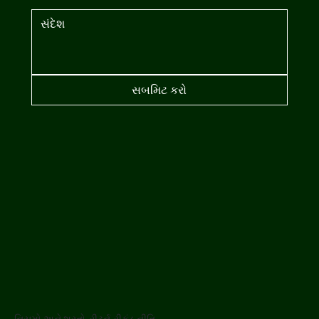
સબમિટ કરો