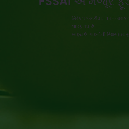
FSSAI એ મંજૂર ફૂડ
મિરેકલ એવરીડે L-44F ખોરાકની
લાઇફ વધે છે.
ખાદ્ય ઉત્પાદનોની સ્થિરતામાં સુ