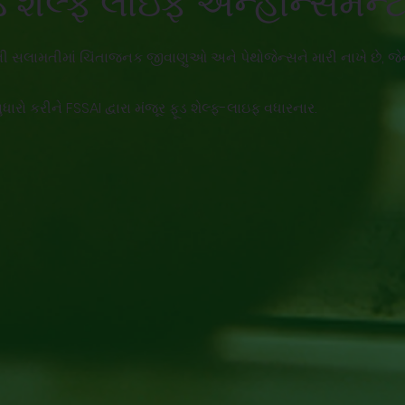
 શેલ્ફ લાઇફ એન્હાન્સમેન્
 સલામતીમાં ચિંતાજનક જીવાણુઓ અને પેથોજેન્સને મારી નાખે છે, જેના
ધારો કરીને FSSAI દ્વારા મંજૂર ફૂડ શેલ્ફ-લાઇફ વધારનાર.