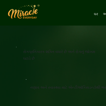
ઘર
અ
રોગપ્રતિકારક શક્તિ વધારે છે અને રોગનું જોખમ
ઘટાડે છે
તણાવ અને સ્વાસ્થ્ય માટે એન્ટીઑકિસડન્ટોથી ભર