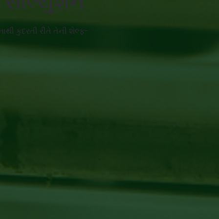
ટ સોલ્યુશન
થી કુદરતી રીતે તેની શેલ્ફ-