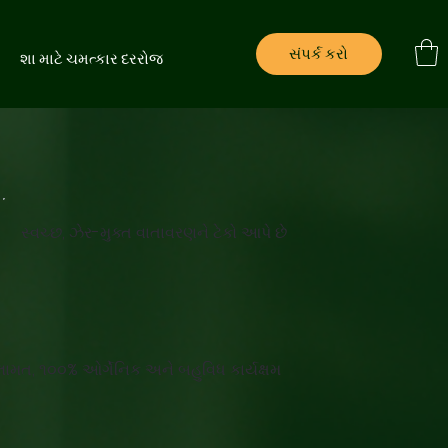
સંપર્ક કરો
ે
શા માટે ચમત્કાર દરરોજ
સ્વચ્છ, ઝેર-મુક્ત વાતાવરણને ટેકો આપે છે
ામત, ૧૦૦% ઓર્ગેનિક અને બહુવિધ કાર્યક્ષમ