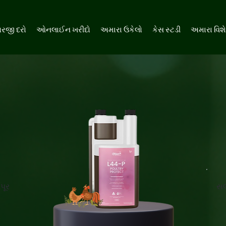
રજી દરો
ઓનલાઈન ખરીદો
અમારા ઉકેલો
કેસ સ્ટડી
અમારા વિશ
પૂર
સલ