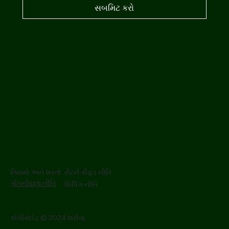
સબમિટ કરો
નિયમો અને શરતો
રીટર્ન-રીફંડ નીતિ
ગોપનીયતા નીતિ
શિપિંગ નીતિ
કોપીરાઈટ © 2024 શરીવા.