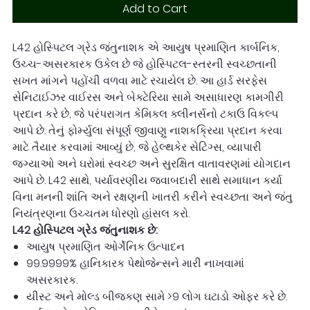
Add to Cart
L42 હોસ્પિટલ ગ્રેડ જંતુનાશક એ આયુષ પ્રમાણિત કાર્બનિક,
ઉચ્ચ-અસરકારક ઉકેલ છે જે હોસ્પિટલ-સ્તરની સ્વચ્છતાની
સખત માંગને પહોંચી વળવા માટે રચાયેલ છે. આ હાર્ડ સરફેસ
સેનિટાઈઝર વાઈરસ અને બેક્ટેરિયા સામે અસાધારણ કામગીરી
પ્રદાન કરે છે, જે પરંપરાગત કેમિકલ ક્લીનર્સનો ટકાઉ વિકલ્પ
આપે છે. તેનું ફોર્મ્યુલા સંપૂર્ણ જીવાણુ નાશકક્રિયા પ્રદાન કરવા
માટે તૈયાર કરવામાં આવ્યું છે, જે હેલ્થકેર સેટિંગ્સ, વ્યાપારી
જગ્યાઓ અને ઘરોમાં સ્વચ્છ અને સુરક્ષિત વાતાવરણમાં યોગદાન
આપે છે. L42 સાથે, પર્યાવરણીય જવાબદારી સાથે સમાધાન કર્યા
વિના મનની શાંતિ અને રક્ષણની ખાતરી કરીને સ્વચ્છતા અને જંતુ
નિયંત્રણના ઉચ્ચતમ ધોરણો હાંસલ કરો.
L42 હોસ્પિટલ ગ્રેડ જંતુનાશક છે:
આયુષ પ્રમાણિત ઓર્ગેનિક ઉત્પાદન
99.9999% હાનિકારક પેથોજેન્સને મારી નાખવામાં
અસરકારક.
યીસ્ટ અને મોલ્ડ બીજકણ સામે >9 લોગ ઘટાડો ઓફર કરે છે.