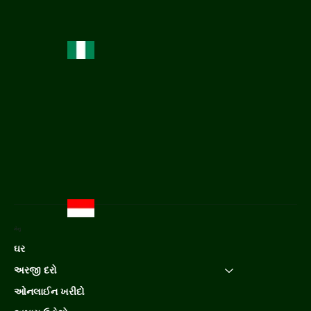
મેનુ
ઘર
અરજી દરો
ઓનલાઈન ખરીદો