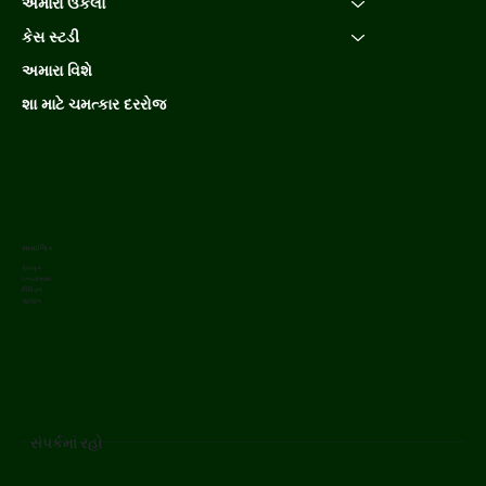
અમારા ઉકેલો
કેસ સ્ટડી
અમારા વિશે
શા માટે ચમત્કાર દરરોજ
સામાજિક
ફેસબુક
ઇન્સ્ટાગ્રામ
લિંક્ડિન
યુટ્યુબ
સંપર્કમાં રહો