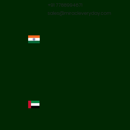
+91 7788994671
sales@miracleveryday.com