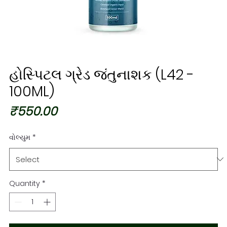
હોસ્પિટલ ગ્રેડ જંતુનાશક (L42 -
100ML)
Price
₹550.00
વોલ્યુમ
*
Quantity
*