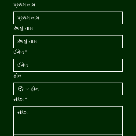
પ્રથમ નામ
છેલ્લું નામ
ઈમેલ
*
ફોન
સંદેશ
*