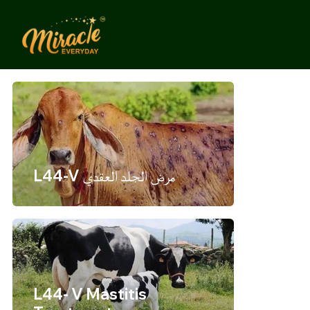
L44-V مرض الجلد العقدي
L44- V Mastitis