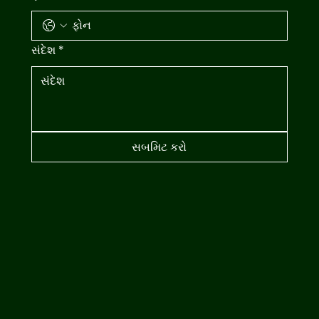
સંદેશ
*
સબમિટ કરો