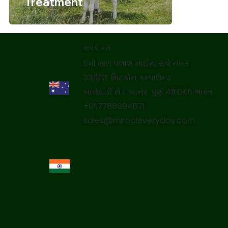
Treatment
સંપર્ક કરો
5મો માળ પલાશ નાઈન, સર્વે નંબર
33/1/13, મિટકોન કમ્પાઉન્ડ
બાલેવાડી રોડ, બાનેર, પુણે 411 045 ભારત.
+91 7788994671
sales@miracleveryday.com