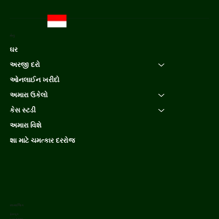
મેનુ
ઘર
અરજી દરો
ઓનલાઈન ખરીદો
અમારા ઉકેલો
કેસ સ્ટડી
અમારા વિશે
શા માટે ચમત્કાર દરરોજ
સામાજિક
ફેસબુક