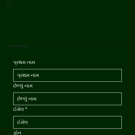
ઇન્સ્ટાગ્રામ
લિંક્ડિન
યુટ્યુબ
સંપર્કમાં રહો
પ્રથમ નામ
છેલ્લું નામ
ઈમેલ
*
ફોન