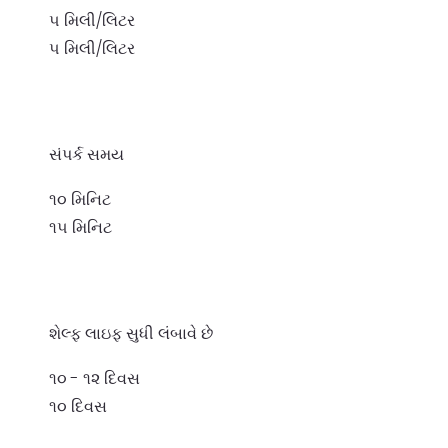
૫ મિલી/લિટર
૫ મિલી/લિટર
સંપર્ક સમય
૧૦ મિનિટ
૧૫ મિનિટ
શેલ્ફ લાઇફ સુધી લંબાવે છે
૧૦ - ૧૨ દિવસ
૧૦ દિવસ