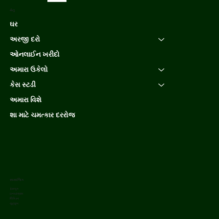
મેનુ
ઘર
અરજી દરો
ઓનલાઈન ખરીદો
અમારા ઉકેલો
કેસ સ્ટડી
અમારા વિશે
શા માટે ચમત્કાર દરરોજ
સામાજિક
ફેસબુક
ઇન્સ્ટાગ્રામ
લિંક્ડિન
યુટ્યુબ