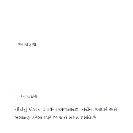
આખા ફળો
આખા ફળો
નીચેનું કોષ્ટક 10 વર્ષના અજમાયશ કાર્યના આધારે અમે
ભલામણ કરેલા સ્પ્રે દર અને સમય દર્શાવે છે.