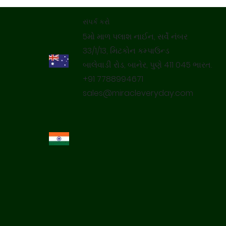
સંપર્ક કરો
5મો માળ પલાશ નાઈન, સર્વે નંબર
33/1/13, મિટકોન કમ્પાઉન્ડ
બાલેવાડી રોડ, બાનેર, પુણે 411 045 ભારત.
+91 7788994671
sales@miracleveryday.com