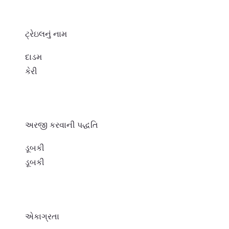
ટ્રેઇલનું નામ
દાડમ
કેરી
અરજી કરવાની પદ્ધતિ
ડૂબકી
ડૂબકી
એકાગ્રતા