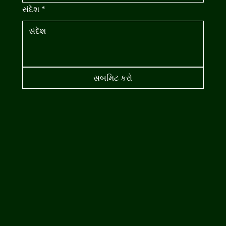
સંદેશ
*
સબમિટ કરો