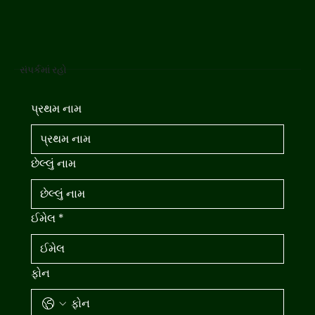
સંપર્કમાં રહો
પ્રથમ નામ
છેલ્લું નામ
ઈમેલ
*
ફોન