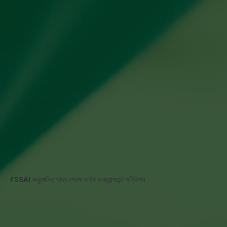
FSSAI অনুমোদিত খাদ্য শেলফ লাইফ এনহ্যান্সমেন্ট সলিউশন