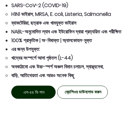
SARS-CoV-2 (COVID-19)​
H1N1 ভাইরাস, MRSA, E. coli, Listeria, Salmonella​
ব্যাকটেরিয়া, ছত্রাক এবং খামযুক্ত ভাইরাস
NABL-অনুমোদিত ল্যাব এবং ইউরোফিন দ্বারা প্রত্যয়িত এবং পরীক্ষিত
100% প্রাকৃতিক | অ-বিষাক্ত | অ্যালকোহল-মুক্ত
এর জন্য উপযুক্ত:
খাদ্যের সংস্পর্শে আসা পৃষ্ঠতল (L-44)
অবকাঠামো এবং উচ্চ-স্পর্শ অঞ্চল বিমান চলাচল, স্বাস্থ্যসেবা,
বাড়ি, আতিথেয়তা এবং আরও অনেক কিছু​
ব্রোশিওর ডাউনলোড করুন
এল-৪৪ ভি পান