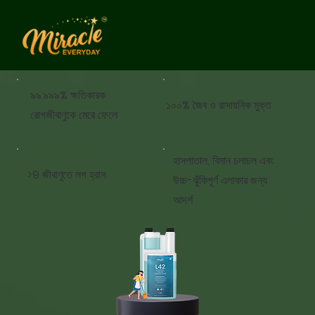
৯৯.৯৯৯% ক্ষতিকারক
১০০% জৈব ও রাসায়নিক মুক্ত
রোগজীবাণুকে মেরে ফেলে
হাসপাতাল, বিমান চলাচল এবং
>9 জীবাণুতে লগ হ্রাস
উচ্চ-ঝুঁকিপূর্ণ এলাকার জন্য
আদর্শ